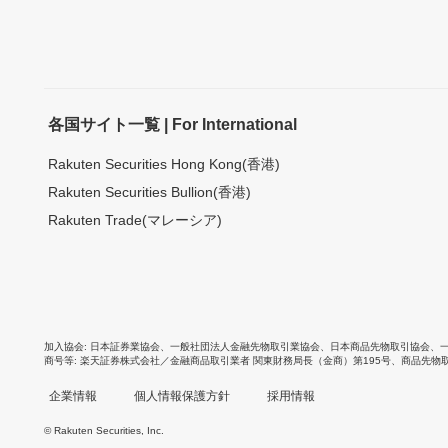
各国サイト一覧 | For International
Rakuten Securities Hong Kong(香港)
Rakuten Securities Bullion(香港)
Rakuten Trade(マレーシア)
加入協会
日本証券業協会
、
一般社団法人金融先物取引業協会
、
日本商品先物取引協会
、
商号等
楽天証券株式会社／金融商品取引業者 関東財務局長（金商）第195号、商品先物
企業情報
個人情報保護方針
採用情報
© Rakuten Securities, Inc.