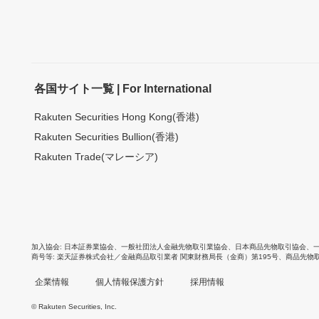
各国サイト一覧 | For International
Rakuten Securities Hong Kong(香港)
Rakuten Securities Bullion(香港)
Rakuten Trade(マレーシア)
加入協会
日本証券業協会
、
一般社団法人金融先物取引業協会
、
日本商品先物取引協会
、
商号等
楽天証券株式会社／金融商品取引業者 関東財務局長（金商）第195号、商品先物
企業情報
個人情報保護方針
採用情報
© Rakuten Securities, Inc.