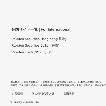
各国サイト一覧 | For International
Rakuten Securities Hong Kong(香港)
Rakuten Securities Bullion(香港)
Rakuten Trade(マレーシア)
加入協会
日本証券業協会
、
一般社団法人金融先物取引業協会
、
日本商品先物取引協会
、
商号等
楽天証券株式会社／金融商品取引業者 関東財務局長（金商）第195号、商品先物
企業情報
個人情報保護方針
採用情報
© Rakuten Securities, Inc.