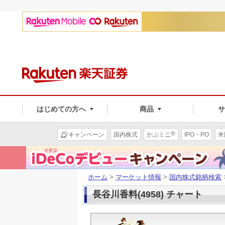
はじめての方へ
商品
®
キャンペーン
国内株式
かぶミニ
IPO・PO
米
ホーム
>
マーケット情報
>
国内株式銘柄検索
長谷川香料(4958) チャート