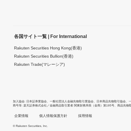
各国サイト一覧 | For International
Rakuten Securities Hong Kong(香港)
Rakuten Securities Bullion(香港)
Rakuten Trade(マレーシア)
加入協会
日本証券業協会
、
一般社団法人金融先物取引業協会
、
日本商品先物取引協会
、
商号等
楽天証券株式会社／金融商品取引業者 関東財務局長（金商）第195号、商品先物
企業情報
個人情報保護方針
採用情報
© Rakuten Securities, Inc.