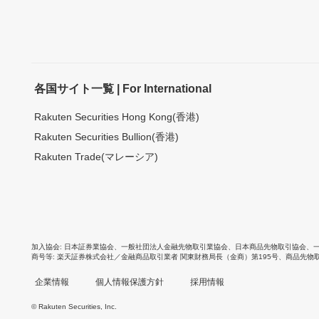
各国サイト一覧 | For International
Rakuten Securities Hong Kong(香港)
Rakuten Securities Bullion(香港)
Rakuten Trade(マレーシア)
加入協会
日本証券業協会
、
一般社団法人金融先物取引業協会
、
日本商品先物取引協会
、
商号等
楽天証券株式会社／金融商品取引業者 関東財務局長（金商）第195号、商品先物
企業情報
個人情報保護方針
採用情報
© Rakuten Securities, Inc.