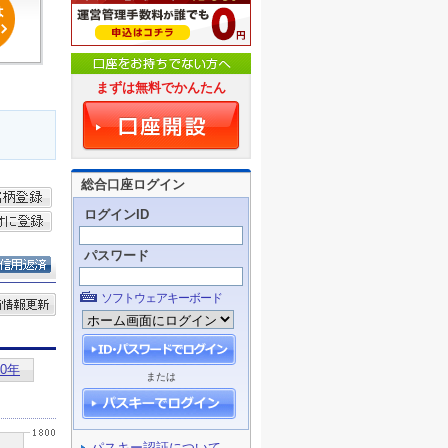
まずは無料でかんたん
総合口座ログイン
ログインID
パスワード
ソフトウェアキーボード
または
パスキー認証について