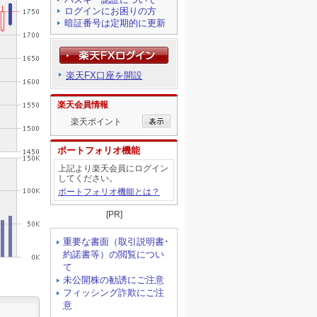
ログインにお困りの方
暗証番号は定期的に更新
楽天FX口座を開設
楽天会員情報
楽天ポイント
ポートフォリオ機能
上記より楽天会員にログイン
してください。
ポートフォリオ機能とは？
[PR]
重要な書面（取引説明書･
約諾書等）の閲覧につい
て
未公開株の勧誘にご注意
フィッシング詐欺にご注
意