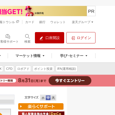
PR
報トウシル
カード
銀行
ウォレット
楽天グループ
口座開設
ログイン
お客様サポート
検索
マーケット情報
学び･セミナー
X
CFD
ロボアド
ポイント投資
IFA(運用相談)