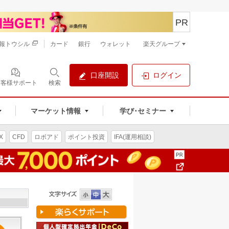
PR
報トウシル
カード
銀行
ウォレット
楽天グループ
口座開設
ログイン
お客様サポート
検索
マーケット情報
学び･セミナー
X
CFD
ロボアド
ポイント投資
IFA(運用相談)