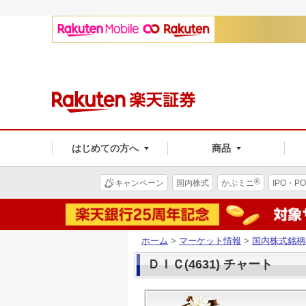
はじめての方へ
商品
®
キャンペーン
国内株式
かぶミニ
IPO・PO
ホーム
>
マーケット情報
>
国内株式銘柄
ＤＩＣ(4631) チャート