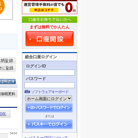
まずは無料でかんたん
総合口座ログイン
ログインID
パスワード
ソフトウェアキーボード
または
パスキー認証について