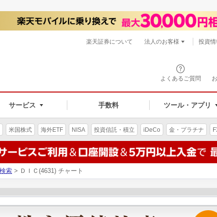
楽天証券について
法人のお客様
投資情
よくあるご質問
サービス
手数料
ツール・アプリ
米国株式
海外ETF
NISA
投資信託・積立
iDeCo
金・プラチナ
F
検索
> ＤＩＣ(4631) チャート