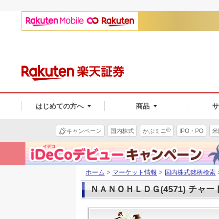
はじめての方へ
商品
®
キャンペーン
国内株式
かぶミニ
IPO・PO
米
ホーム
>
マーケット情報
>
国内株式銘柄検索
ＮＡＮＯＨＬＤＧ(4571) チャー