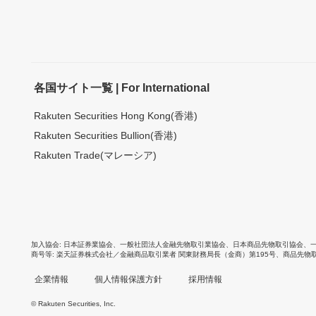
各国サイト一覧 | For International
Rakuten Securities Hong Kong(香港)
Rakuten Securities Bullion(香港)
Rakuten Trade(マレーシア)
加入協会
日本証券業協会
、
一般社団法人金融先物取引業協会
、
日本商品先物取引協会
、
商号等
楽天証券株式会社／金融商品取引業者 関東財務局長（金商）第195号、商品先物
企業情報
個人情報保護方針
採用情報
© Rakuten Securities, Inc.