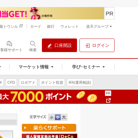
PR
報トウシル
カード
銀行
ウォレット
楽天グループ
口座開設
ログイン
お客様サポート
検索
マーケット情報
学び･セミナー
X
CFD
ロボアド
ポイント投資
IFA(運用相談)