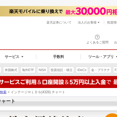
楽天証券について
法人のお客様
投資情
よくあるご質問
サービス
手数料
ツール・アプリ
米国株式
海外ETF
NISA
投資信託・積立
iDeCo
金・プラチナ
F
検索
> インテージＨＬＤＧ(4326) チャート
 チャート