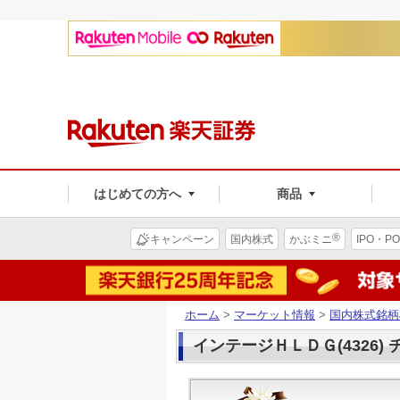
はじめての方へ
商品
®
キャンペーン
国内株式
かぶミニ
IPO・PO
ホーム
>
マーケット情報
>
国内株式銘柄
インテージＨＬＤＧ(4326)