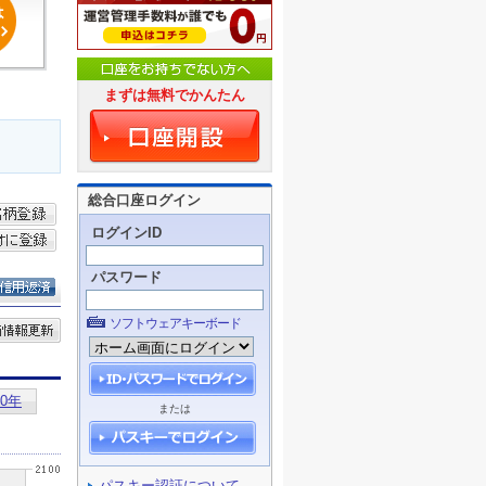
まずは無料でかんたん
総合口座ログイン
ログインID
パスワード
ソフトウェアキーボード
または
パスキー認証について