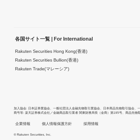
各国サイト一覧 | For International
Rakuten Securities Hong Kong(香港)
Rakuten Securities Bullion(香港)
Rakuten Trade(マレーシア)
加入協会
日本証券業協会
、
一般社団法人金融先物取引業協会
、
日本商品先物取引協会
、
商号等
楽天証券株式会社／金融商品取引業者 関東財務局長（金商）第195号、商品先物
企業情報
個人情報保護方針
採用情報
© Rakuten Securities, Inc.