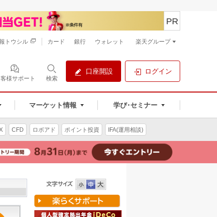
PR
報トウシル
カード
銀行
ウォレット
楽天グループ
口座開設
ログイン
お客様サポート
検索
マーケット情報
学び･セミナー
X
CFD
ロボアド
ポイント投資
IFA(運用相談)