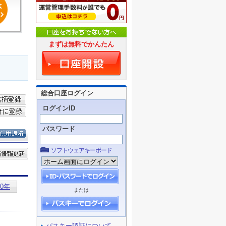
まずは無料でかんたん
総合口座ログイン
ログインID
パスワード
ソフトウェアキーボード
または
パスキー認証について