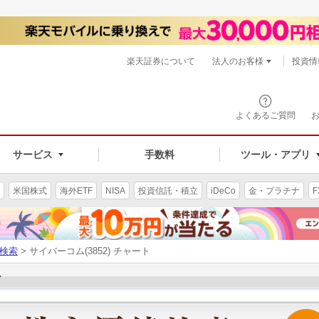
楽天証券について
法人のお客様
投資情
よくあるご質問
サービス
手数料
ツール・アプリ
米国株式
海外ETF
NISA
投資信託・積立
iDeCo
金・プラチナ
F
検索
> サイバーコム(3852) チャート
ト