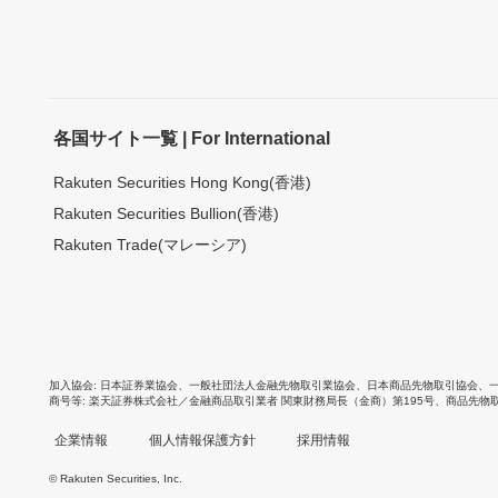
各国サイト一覧 | For International
Rakuten Securities Hong Kong(香港)
Rakuten Securities Bullion(香港)
Rakuten Trade(マレーシア)
加入協会
日本証券業協会
、
一般社団法人金融先物取引業協会
、
日本商品先物取引協会
、
商号等
楽天証券株式会社／金融商品取引業者 関東財務局長（金商）第195号、商品先物
企業情報
個人情報保護方針
採用情報
© Rakuten Securities, Inc.