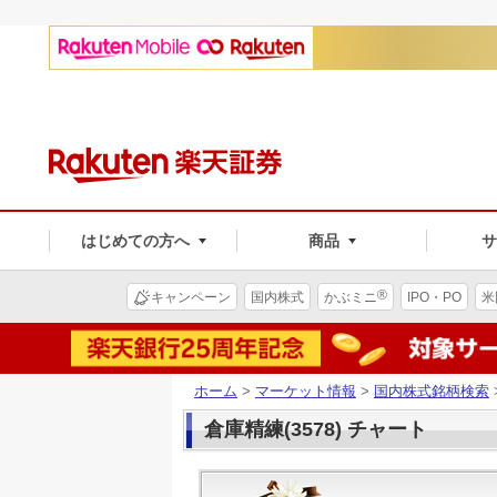
はじめての方へ
商品
®
キャンペーン
国内株式
かぶミニ
IPO・PO
米
ホーム
>
マーケット情報
>
国内株式銘柄検索
倉庫精練(3578) チャート