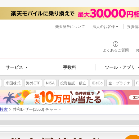
楽天証券について
法人のお客様
投資情
よくあるご質問
サービス
手数料
ツール・アプリ
米国株式
海外ETF
NISA
投資信託・積立
iDeCo
金・プラチナ
F
検索
> 共和レザー(3553) チャート