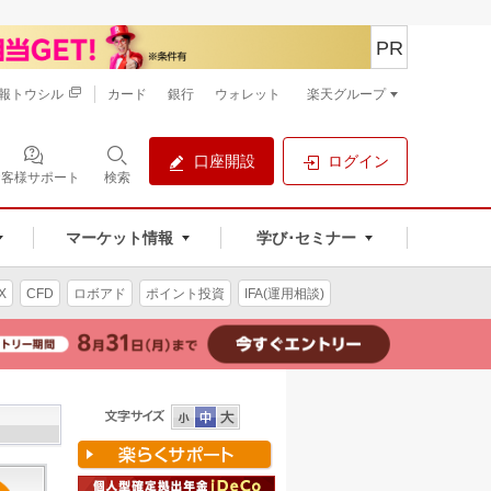
PR
報トウシル
カード
銀行
ウォレット
楽天グループ
口座開設
ログイン
お客様サポート
検索
マーケット情報
学び･セミナー
X
CFD
ロボアド
ポイント投資
IFA(運用相談)