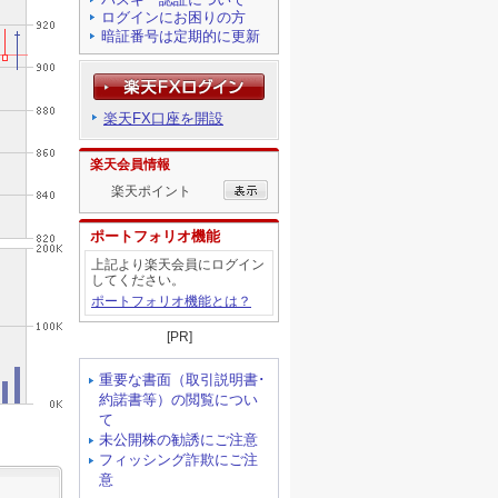
ログインにお困りの方
暗証番号は定期的に更新
楽天FX口座を開設
楽天会員情報
楽天ポイント
ポートフォリオ機能
上記より楽天会員にログイン
してください。
ポートフォリオ機能とは？
[PR]
重要な書面（取引説明書･
約諾書等）の閲覧につい
て
未公開株の勧誘にご注意
フィッシング詐欺にご注
意