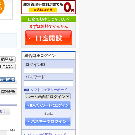
まずは無料でかんたん
総合口座ログイン
ログインID
パスワード
ソフトウェアキーボード
または
パスキー認証について