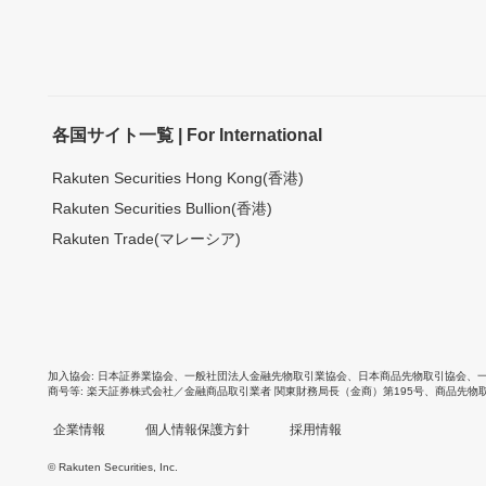
各国サイト一覧 | For International
Rakuten Securities Hong Kong(香港)
Rakuten Securities Bullion(香港)
Rakuten Trade(マレーシア)
加入協会
日本証券業協会
、
一般社団法人金融先物取引業協会
、
日本商品先物取引協会
、
商号等
楽天証券株式会社／金融商品取引業者 関東財務局長（金商）第195号、商品先物
企業情報
個人情報保護方針
採用情報
© Rakuten Securities, Inc.