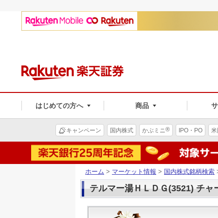
はじめての方へ
商品
®
キャンペーン
国内株式
かぶミニ
IPO・PO
米
ホーム
>
マーケット情報
>
国内株式銘柄検索
テルマー湯ＨＬＤＧ(3521) チャ