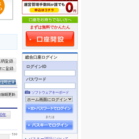
まずは無料でかんたん
総合口座ログイン
ログインID
パスワード
ソフトウェアキーボード
または
パスキー認証について