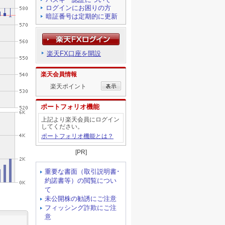
ログインにお困りの方
暗証番号は定期的に更新
楽天FX口座を開設
楽天会員情報
楽天ポイント
ポートフォリオ機能
上記より楽天会員にログイン
してください。
ポートフォリオ機能とは？
[PR]
重要な書面（取引説明書･
約諾書等）の閲覧につい
て
未公開株の勧誘にご注意
フィッシング詐欺にご注
意