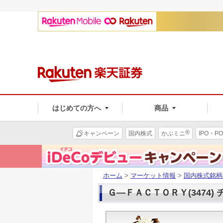
はじめての方へ
商品
®
キャンペーン
国内株式
かぶミニ
IPO・PO
ホーム
>
マーケット情報
>
国内株式銘柄
Ｇ―ＦＡＣＴＯＲＹ(3474)