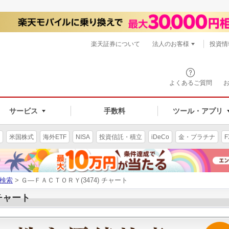
楽天証券について
法人のお客様
投資情
よくあるご質問
サービス
手数料
ツール・アプリ
米国株式
海外ETF
NISA
投資信託・積立
iDeCo
金・プラチナ
F
検索
> Ｇ―ＦＡＣＴＯＲＹ(3474) チャート
 チャート