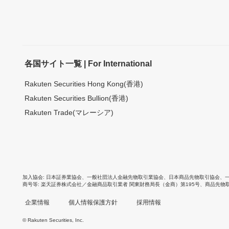
各国サイト一覧 | For International
Rakuten Securities Hong Kong(香港)
Rakuten Securities Bullion(香港)
Rakuten Trade(マレーシア)
加入協会
日本証券業協会
、
一般社団法人金融先物取引業協会
、
日本商品先物取引協会
、
商号等
楽天証券株式会社／金融商品取引業者 関東財務局長（金商）第195号、商品先物
企業情報
個人情報保護方針
採用情報
© Rakuten Securities, Inc.