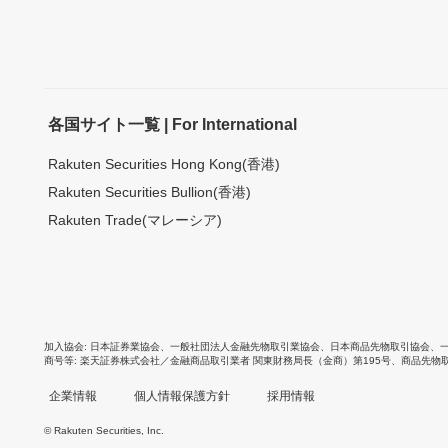
各国サイト一覧 | For International
Rakuten Securities Hong Kong(香港)
Rakuten Securities Bullion(香港)
Rakuten Trade(マレーシア)
加入協会
日本証券業協会
、
一般社団法人金融先物取引業協会
、
日本商品先物取引協会
、
商号等
楽天証券株式会社／金融商品取引業者 関東財務局長（金商）第195号、商品先物
企業情報
個人情報保護方針
採用情報
© Rakuten Securities, Inc.