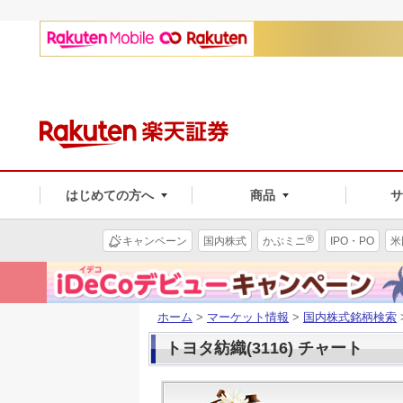
はじめての方へ
商品
®
キャンペーン
国内株式
かぶミニ
IPO・PO
米
ホーム
>
マーケット情報
>
国内株式銘柄検索
トヨタ紡織(3116) チャート