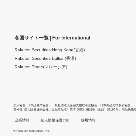
各国サイト一覧 | For International
Rakuten Securities Hong Kong(香港)
Rakuten Securities Bullion(香港)
Rakuten Trade(マレーシア)
加入協会
日本証券業協会
、
一般社団法人金融先物取引業協会
、
日本商品先物取引協会
、
商号等
楽天証券株式会社／金融商品取引業者 関東財務局長（金商）第195号、商品先物
企業情報
個人情報保護方針
採用情報
© Rakuten Securities, Inc.