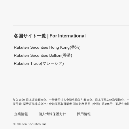
各国サイト一覧 | For International
Rakuten Securities Hong Kong(香港)
Rakuten Securities Bullion(香港)
Rakuten Trade(マレーシア)
加入協会
日本証券業協会
、
一般社団法人金融先物取引業協会
、
日本商品先物取引協会
、
商号等
楽天証券株式会社／金融商品取引業者 関東財務局長（金商）第195号、商品先物
企業情報
個人情報保護方針
採用情報
© Rakuten Securities, Inc.