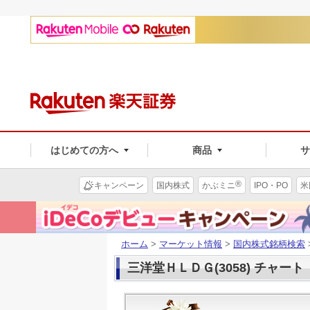
はじめての方へ
商品
®
キャンペーン
国内株式
かぶミニ
IPO・PO
米
ホーム
>
マーケット情報
>
国内株式銘柄検索
三洋堂ＨＬＤＧ(3058) チャート