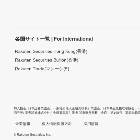
各国サイト一覧 | For International
Rakuten Securities Hong Kong(香港)
Rakuten Securities Bullion(香港)
Rakuten Trade(マレーシア)
加入協会
日本証券業協会
、
一般社団法人金融先物取引業協会
、
日本商品先物取引協会
、
商号等
楽天証券株式会社／金融商品取引業者 関東財務局長（金商）第195号、商品先物
企業情報
個人情報保護方針
採用情報
© Rakuten Securities, Inc.