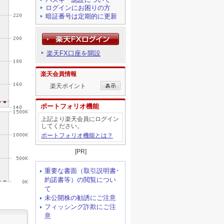
ログインにお困りの方
暗証番号は定期的に更新
楽天FX口座を開設
楽天会員情報
楽天ポイント
ポートフォリオ機能
上記より楽天会員にログイン
してください。
ポートフォリオ機能とは？
[PR]
重要な書面（取引説明書･
約諾書等）の閲覧につい
て
未公開株の勧誘にご注意
フィッシング詐欺にご注
意