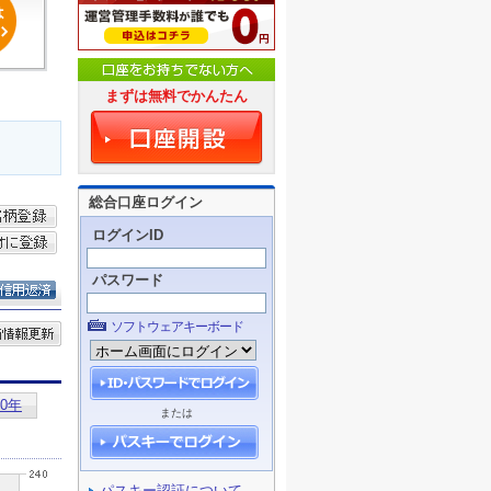
まずは無料でかんたん
総合口座ログイン
ログインID
パスワード
ソフトウェアキーボード
または
パスキー認証について