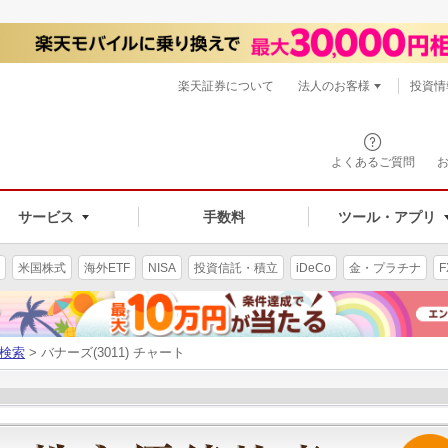
楽天証券について
法人のお客様
投資情
よくあるご質問
サービス
手数料
ツール・アプリ
米国株式
海外ETF
NISA
投資信託・積立
iDeCo
金・プラチナ
F
検索
> バナーズ(3011) チャート