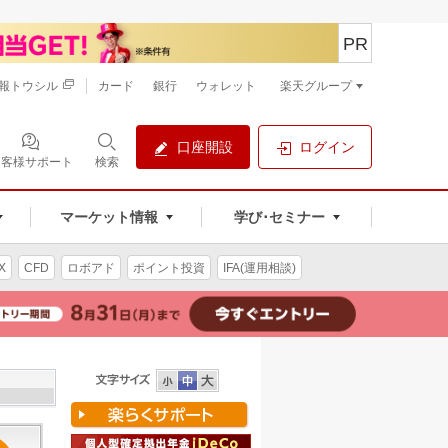
PR
報トウシル
カード
銀行
ウォレット
楽天グループ
口座開設
ログイン
お客様サポート
検索
マーケット情報
学び･セミナー
X
CFD
ロボアド
ポイント投資
IFA(運用相談)