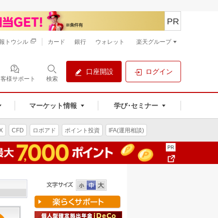
PR
報トウシル
カード
銀行
ウォレット
楽天グループ
口座開設
ログイン
お客様サポート
検索
マーケット情報
学び･セミナー
X
CFD
ロボアド
ポイント投資
IFA(運用相談)