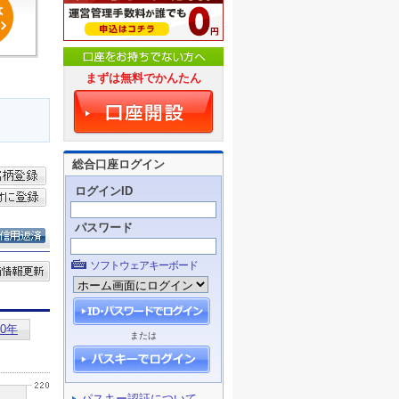
まずは無料でかんたん
総合口座ログイン
ログインID
パスワード
ソフトウェアキーボード
または
パスキー認証について