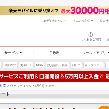
楽天証券について
法人のお客様
投資情
よくあるご質問
サービス
手数料
ツール・アプリ
米国株式
海外ETF
NISA
投資信託・積立
iDeCo
金・プラチナ
F
検索
> ウェルディッシュ(2901) チャート
ャート