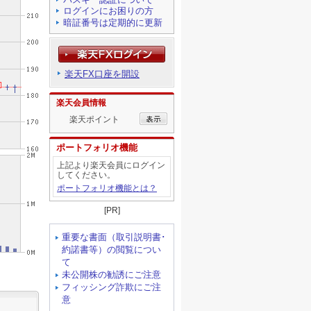
ログインにお困りの方
暗証番号は定期的に更新
楽天FX口座を開設
楽天会員情報
楽天ポイント
ポートフォリオ機能
上記より楽天会員にログイン
してください。
ポートフォリオ機能とは？
[PR]
重要な書面（取引説明書･
約諾書等）の閲覧につい
て
未公開株の勧誘にご注意
フィッシング詐欺にご注
意