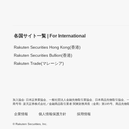
各国サイト一覧 | For International
Rakuten Securities Hong Kong(香港)
Rakuten Securities Bullion(香港)
Rakuten Trade(マレーシア)
加入協会
日本証券業協会
、
一般社団法人金融先物取引業協会
、
日本商品先物取引協会
、
商号等
楽天証券株式会社／金融商品取引業者 関東財務局長（金商）第195号、商品先物
企業情報
個人情報保護方針
採用情報
© Rakuten Securities, Inc.