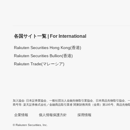
各国サイト一覧 | For International
Rakuten Securities Hong Kong(香港)
Rakuten Securities Bullion(香港)
Rakuten Trade(マレーシア)
加入協会
日本証券業協会
、
一般社団法人金融先物取引業協会
、
日本商品先物取引協会
、
商号等
楽天証券株式会社／金融商品取引業者 関東財務局長（金商）第195号、商品先物
企業情報
個人情報保護方針
採用情報
© Rakuten Securities, Inc.