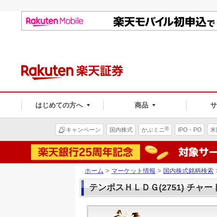
はじめての方へ
商品
®
キャンペーン
国内株式
かぶミニ
IPO・PO
米
ホーム
>
マーケット情報
>
国内株式銘柄検索
テンポスＨＬＤＧ(2751) チャー