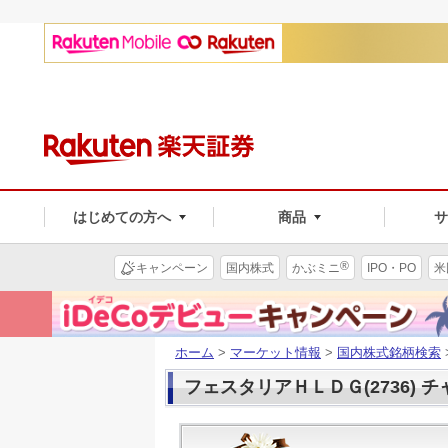
はじめての方へ
商品
®
キャンペーン
国内株式
かぶミニ
IPO・PO
米
ホーム
>
マーケット情報
>
国内株式銘柄検索
フェスタリアＨＬＤＧ(2736) 