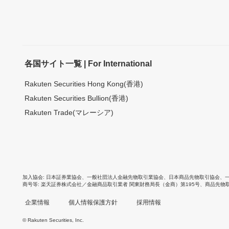
各国サイト一覧 | For International
Rakuten Securities Hong Kong(香港)
Rakuten Securities Bullion(香港)
Rakuten Trade(マレーシア)
加入協会
日本証券業協会
、
一般社団法人金融先物取引業協会
、
日本商品先物取引協会
、
商号等
楽天証券株式会社／金融商品取引業者 関東財務局長（金商）第195号、商品先物
企業情報
個人情報保護方針
採用情報
© Rakuten Securities, Inc.