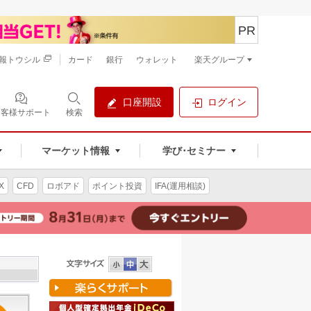
PR
報トウシル
カード
銀行
ウォレット
楽天グループ
口座開設
ログイン
お客様サポート
検索
マーケット情報
学び･セミナー
X
CFD
ロボアド
ポイント投資
IFA(運用相談)