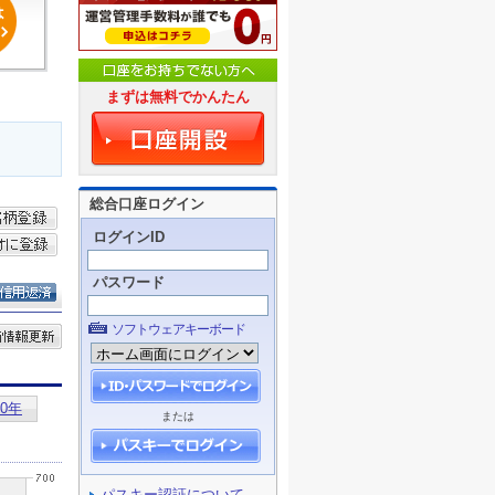
まずは無料でかんたん
総合口座ログイン
ログインID
パスワード
ソフトウェアキーボード
または
パスキー認証について