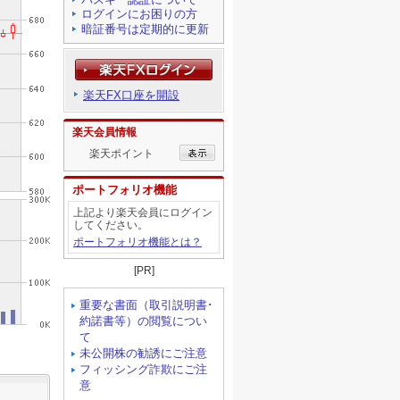
ログインにお困りの方
暗証番号は定期的に更新
楽天FX口座を開設
楽天会員情報
楽天ポイント
ポートフォリオ機能
上記より楽天会員にログイン
してください。
ポートフォリオ機能とは？
[PR]
重要な書面（取引説明書･
約諾書等）の閲覧につい
て
未公開株の勧誘にご注意
フィッシング詐欺にご注
意