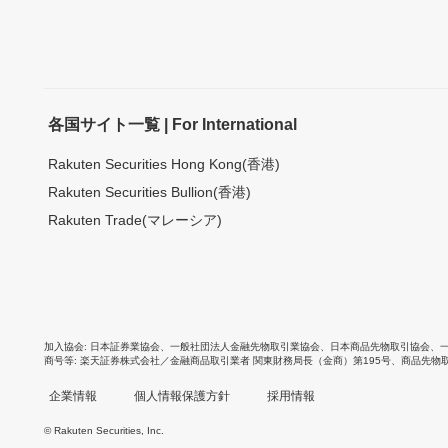
各国サイト一覧 | For International
Rakuten Securities Hong Kong(香港)
Rakuten Securities Bullion(香港)
Rakuten Trade(マレーシア)
加入協会
日本証券業協会
、
一般社団法人金融先物取引業協会
、
日本商品先物取引協会
、
商号等
楽天証券株式会社／金融商品取引業者 関東財務局長（金商）第195号、商品先物
企業情報
個人情報保護方針
採用情報
© Rakuten Securities, Inc.