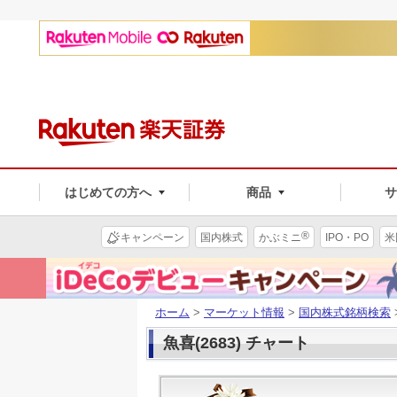
はじめての方へ
商品
®
キャンペーン
国内株式
かぶミニ
IPO・PO
米
ホーム
>
マーケット情報
>
国内株式銘柄検索
魚喜(2683) チャート