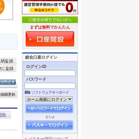
まずは無料でかんたん
総合口座ログイン
ログインID
パスワード
ソフトウェアキーボード
または
パスキー認証について