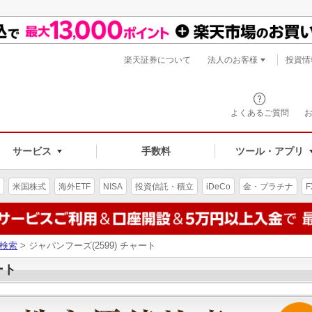
楽天証券について
法人のお客様
投資情
よくあるご質問
サービス
手数料
ツール・アプリ
米国株式
海外ETF
NISA
投資信託・積立
iDeCo
金・プラチナ
F
検索
> ジャパンフーズ(2599) チャート
ート