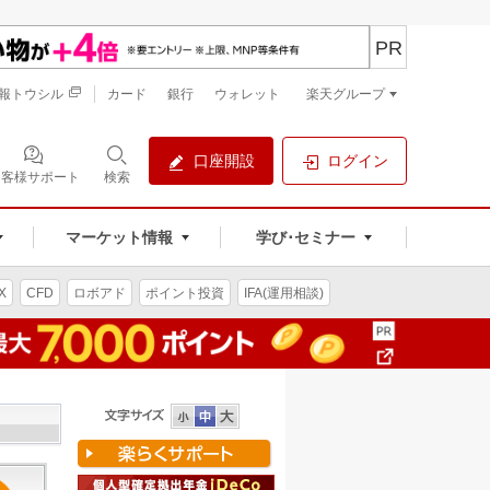
PR
報トウシル
カード
銀行
ウォレット
楽天グループ
口座開設
ログイン
お客様サポート
検索
マーケット情報
学び･セミナー
X
CFD
ロボアド
ポイント投資
IFA(運用相談)