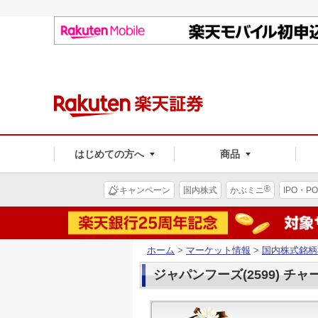
はじめての方へ
商品
®
キャンペーン
国内株式
かぶミニ
IPO・PO
ホーム
>
マーケット情報
>
国内株式銘柄
ジャパンフーズ(2599) チャ