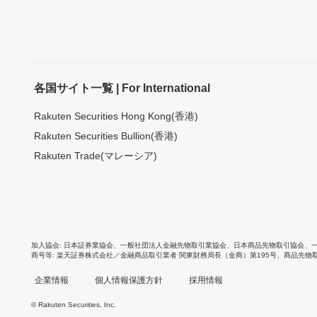
各国サイト一覧 | For International
Rakuten Securities Hong Kong(香港)
Rakuten Securities Bullion(香港)
Rakuten Trade(マレーシア)
加入協会
日本証券業協会
、
一般社団法人金融先物取引業協会
、
日本商品先物取引協会
、
商号等
楽天証券株式会社／金融商品取引業者 関東財務局長（金商）第195号、商品先物
企業情報
個人情報保護方針
採用情報
© Rakuten Securities, Inc.