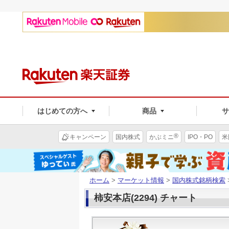
はじめての方へ
商品
®
キャンペーン
国内株式
かぶミニ
IPO・PO
米
ホーム
>
マーケット情報
>
国内株式銘柄検索
柿安本店(2294) チャート