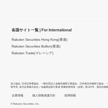
各国サイト一覧 | For International
Rakuten Securities Hong Kong(香港)
Rakuten Securities Bullion(香港)
Rakuten Trade(マレーシア)
加入協会
日本証券業協会
、
一般社団法人金融先物取引業協会
、
日本商品先物取引協会
、
商号等
楽天証券株式会社／金融商品取引業者 関東財務局長（金商）第195号、商品先物
企業情報
個人情報保護方針
採用情報
© Rakuten Securities, Inc.