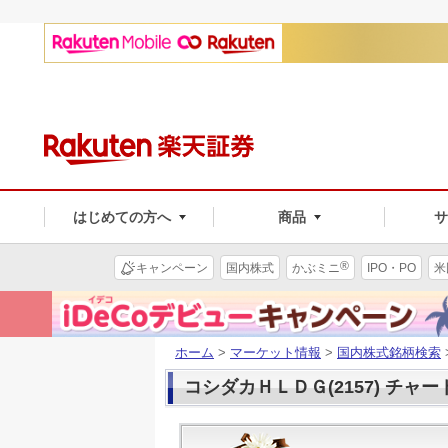
はじめての方へ
商品
®
キャンペーン
国内株式
かぶミニ
IPO・PO
米
ホーム
>
マーケット情報
>
国内株式銘柄検索
コシダカＨＬＤＧ(2157) チャー