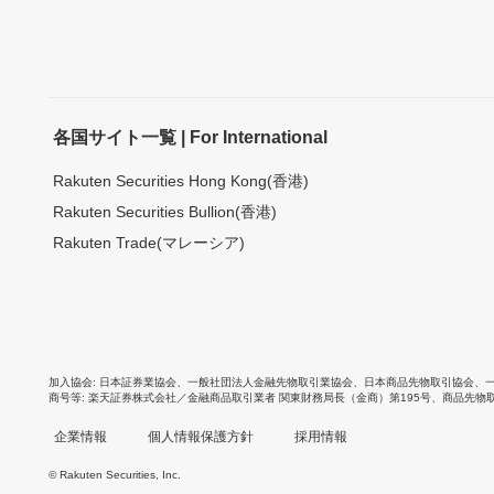
各国サイト一覧 | For International
Rakuten Securities Hong Kong(香港)
Rakuten Securities Bullion(香港)
Rakuten Trade(マレーシア)
加入協会
日本証券業協会
、
一般社団法人金融先物取引業協会
、
日本商品先物取引協会
、
商号等
楽天証券株式会社／金融商品取引業者 関東財務局長（金商）第195号、商品先物
企業情報
個人情報保護方針
採用情報
© Rakuten Securities, Inc.