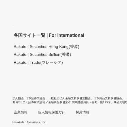
各国サイト一覧 | For International
Rakuten Securities Hong Kong(香港)
Rakuten Securities Bullion(香港)
Rakuten Trade(マレーシア)
加入協会
日本証券業協会
、
一般社団法人金融先物取引業協会
、
日本商品先物取引協会
、
商号等
楽天証券株式会社／金融商品取引業者 関東財務局長（金商）第195号、商品先物
企業情報
個人情報保護方針
採用情報
© Rakuten Securities, Inc.