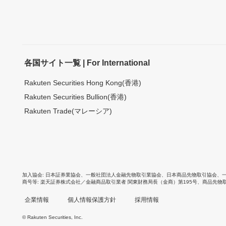
各国サイト一覧 | For International
Rakuten Securities Hong Kong(香港)
Rakuten Securities Bullion(香港)
Rakuten Trade(マレーシア)
加入協会
日本証券業協会
、
一般社団法人金融先物取引業協会
、
日本商品先物取引協会
、
商号等
楽天証券株式会社／金融商品取引業者 関東財務局長（金商）第195号、商品先物
企業情報
個人情報保護方針
採用情報
© Rakuten Securities, Inc.