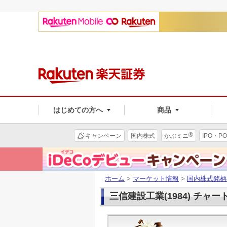
はじめての方へ
商品
®
キャンペーン
国内株式
かぶミニ
IPO・PO
ホーム
>
マーケット情報
>
国内株式銘柄
三信建設工業(1984) チャー