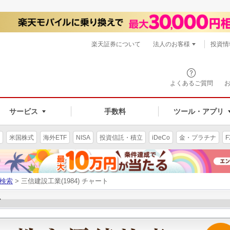
楽天証券について
法人のお客様
投資情
よくあるご質問
サービス
手数料
ツール・アプリ
米国株式
海外ETF
NISA
投資信託・積立
iDeCo
金・プラチナ
F
検索
> 三信建設工業(1984) チャート
ト