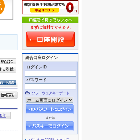
まずは無料でかんたん
総合口座ログイン
ログインID
パスワード
ソフトウェアキーボード
または
パスキー認証について