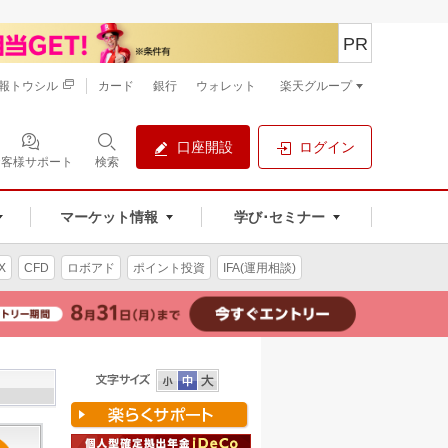
PR
報トウシル
カード
銀行
ウォレット
楽天グループ
口座開設
ログイン
お客様サポート
検索
マーケット情報
学び･セミナー
X
CFD
ロボアド
ポイント投資
IFA(運用相談)