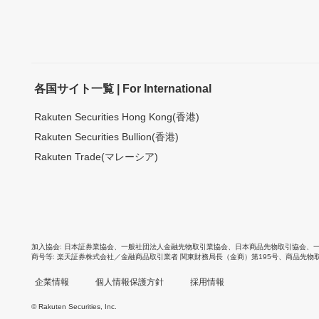
各国サイト一覧 | For International
Rakuten Securities Hong Kong(香港)
Rakuten Securities Bullion(香港)
Rakuten Trade(マレーシア)
加入協会
日本証券業協会
、
一般社団法人金融先物取引業協会
、
日本商品先物取引協会
、
商号等
楽天証券株式会社／金融商品取引業者 関東財務局長（金商）第195号、商品先物
企業情報
個人情報保護方針
採用情報
© Rakuten Securities, Inc.