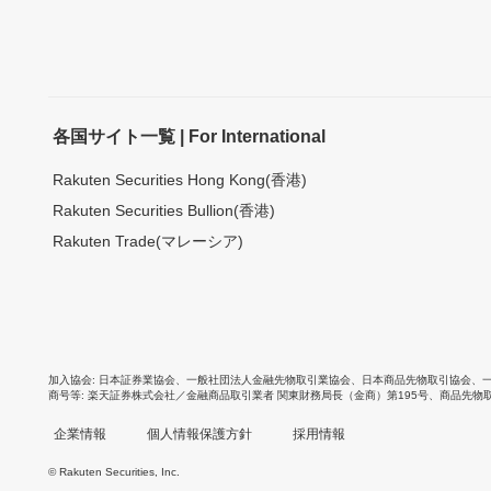
各国サイト一覧 | For International
Rakuten Securities Hong Kong(香港)
Rakuten Securities Bullion(香港)
Rakuten Trade(マレーシア)
加入協会
日本証券業協会
、
一般社団法人金融先物取引業協会
、
日本商品先物取引協会
、
商号等
楽天証券株式会社／金融商品取引業者 関東財務局長（金商）第195号、商品先物
企業情報
個人情報保護方針
採用情報
© Rakuten Securities, Inc.