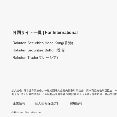
各国サイト一覧 | For International
Rakuten Securities Hong Kong(香港)
Rakuten Securities Bullion(香港)
Rakuten Trade(マレーシア)
加入協会
日本証券業協会
、
一般社団法人金融先物取引業協会
、
日本商品先物取引協会
、
商号等
楽天証券株式会社／金融商品取引業者 関東財務局長（金商）第195号、商品先物
企業情報
個人情報保護方針
採用情報
© Rakuten Securities, Inc.