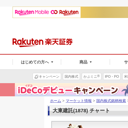
はじめての方へ
商品
®
キャンペーン
国内株式
かぶミニ
IPO・PO
米
ホーム
>
マーケット情報
>
国内株式銘柄検索
大東建託(1878) チャート