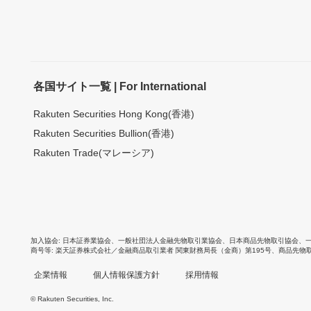
各国サイト一覧 | For International
Rakuten Securities Hong Kong(香港)
Rakuten Securities Bullion(香港)
Rakuten Trade(マレーシア)
加入協会
日本証券業協会
、
一般社団法人金融先物取引業協会
、
日本商品先物取引協会
、
商号等
楽天証券株式会社／金融商品取引業者 関東財務局長（金商）第195号、商品先物
企業情報
個人情報保護方針
採用情報
© Rakuten Securities, Inc.