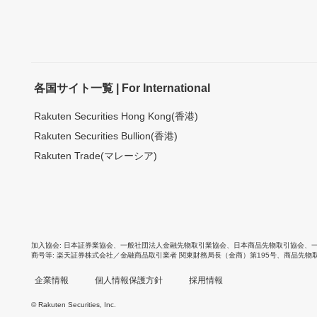
各国サイト一覧 | For International
Rakuten Securities Hong Kong(香港)
Rakuten Securities Bullion(香港)
Rakuten Trade(マレーシア)
加入協会
日本証券業協会
、
一般社団法人金融先物取引業協会
、
日本商品先物取引協会
、
商号等
楽天証券株式会社／金融商品取引業者 関東財務局長（金商）第195号、商品先物
企業情報
個人情報保護方針
採用情報
© Rakuten Securities, Inc.