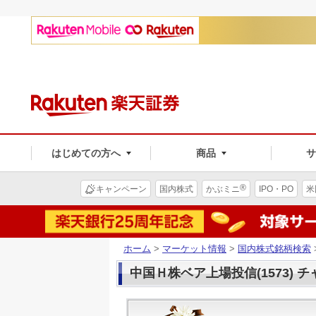
はじめての方へ
商品
®
キャンペーン
国内株式
かぶミニ
IPO・PO
米
ホーム
>
マーケット情報
>
国内株式銘柄検索
中国Ｈ株ベア上場投信(1573) 