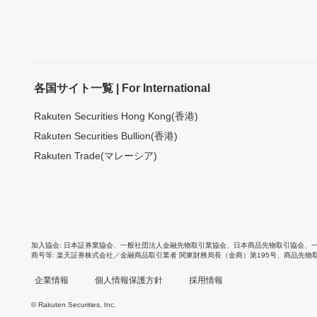
各国サイト一覧 | For International
Rakuten Securities Hong Kong(香港)
Rakuten Securities Bullion(香港)
Rakuten Trade(マレーシア)
加入協会
日本証券業協会
、
一般社団法人金融先物取引業協会
、
日本商品先物取引協会
、
商号等
楽天証券株式会社／金融商品取引業者 関東財務局長（金商）第195号、商品先物
企業情報
個人情報保護方針
採用情報
© Rakuten Securities, Inc.