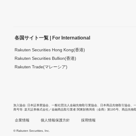
各国サイト一覧 | For International
Rakuten Securities Hong Kong(香港)
Rakuten Securities Bullion(香港)
Rakuten Trade(マレーシア)
加入協会
日本証券業協会
、
一般社団法人金融先物取引業協会
、
日本商品先物取引協会
、
商号等
楽天証券株式会社／金融商品取引業者 関東財務局長（金商）第195号、商品先物
企業情報
個人情報保護方針
採用情報
© Rakuten Securities, Inc.