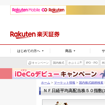
はじめての方へ
商品
®
キャンペーン
国内株式
かぶミニ
IPO・PO
米
ホーム
>
マーケット情報
>
国内株式銘柄検索
ＮＦ日経平均高配当株５０指数(14