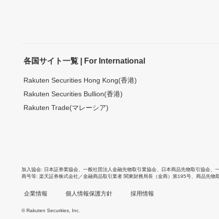
各国サイト一覧 | For International
Rakuten Securities Hong Kong(香港)
Rakuten Securities Bullion(香港)
Rakuten Trade(マレーシア)
加入協会
日本証券業協会
、
一般社団法人金融先物取引業協会
、
日本商品先物取引協会
、
商号等
楽天証券株式会社／金融商品取引業者 関東財務局長（金商）第195号、商品先物
企業情報
個人情報保護方針
採用情報
© Rakuten Securities, Inc.