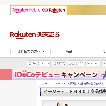
はじめての方へ
商品
®
キャンペーン
国内株式
かぶミニ
IPO・PO
米
ホーム
>
マーケット情報
>
国内株式銘柄検索
イージーＥＴＦＧＳＣＩ商品指数(1