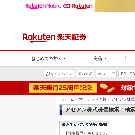
はじめての方へ
商品
®
キャンペーン
国内株式
かぶミニ
IPO・PO
ホーム
>
マーケット情報
>
アセアン株式
アセアン株式株価検索：検
【閲覧履歴がありません】