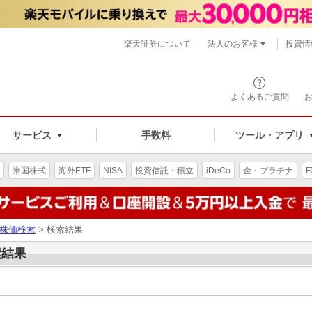
楽天証券について
法人のお客様
投資情
よくあるご質問
サービス
手数料
ツール・アプリ
米国株式
海外ETF
NISA
投資信託・積立
iDeCo
金・プラチナ
F
株価検索
> 検索結果
索結果