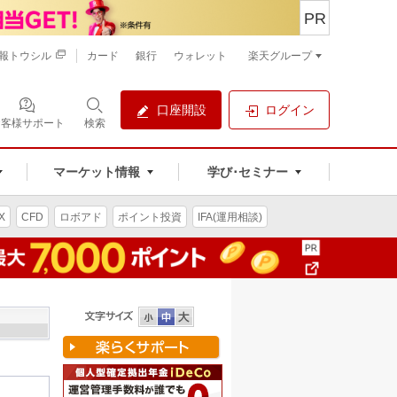
PR
報トウシル
カード
銀行
ウォレット
楽天グループ
口座開設
ログイン
お客様サポート
検索
マーケット情報
学び･セミナー
X
CFD
ロボアド
ポイント投資
IFA(運用相談)