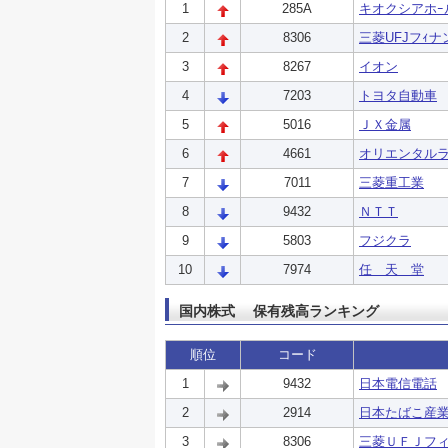
1
285A
キオクシアホｰ
2
8306
三菱UFJフｨナ
3
8267
イオン
4
7203
トヨタ自動車
5
5016
ＪＸ金属
6
4661
オリエンタルラ
7
7011
三菱重工業
8
9432
ＮＴＴ
9
5803
フジクラ
10
7974
任 天 堂
国内株式 保有残高ランキング
順位
コード
1
9432
日本電信電話
2
2914
日本たばこ産
3
8306
三菱ＵＦＪフ