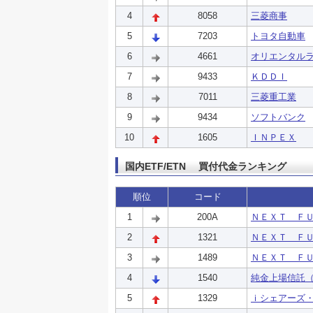
4
8058
三菱商事
5
7203
トヨタ自動車
6
4661
オリエンタル
7
9433
ＫＤＤＩ
8
7011
三菱重工業
9
9434
ソフトバンク
10
1605
ＩＮＰＥＸ
国内ETF/ETN 買付代金ランキング
順位
コード
1
200A
ＮＥＸＴ Ｆ
2
1321
ＮＥＸＴ Ｆ
3
1489
ＮＥＸＴ Ｆ
4
1540
純金上場信託
5
1329
ｉシェアーズ