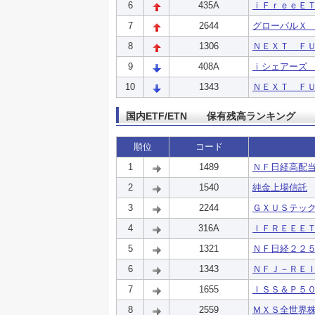
6
435A
ｉＦｒｅｅＥ
7
2644
グローバルＸ 
8
1306
ＮＥＸＴ Ｆ
9
408A
ｉシェアーズ
10
1343
ＮＥＸＴ Ｆ
国内ETF/ETN 保有残高ランキング
順位
コード
1
1489
ＮＦ日経高配
2
1540
純金上場信託
3
2244
ＧＸＵＳテッ
4
316A
ＩＦＲＥＥＥ
5
1321
ＮＦ日経２２
6
1343
ＮＦＪ－ＲＥ
7
1655
ＩＳＳ＆Ｐ５
8
2559
ＭＸＳ全世界