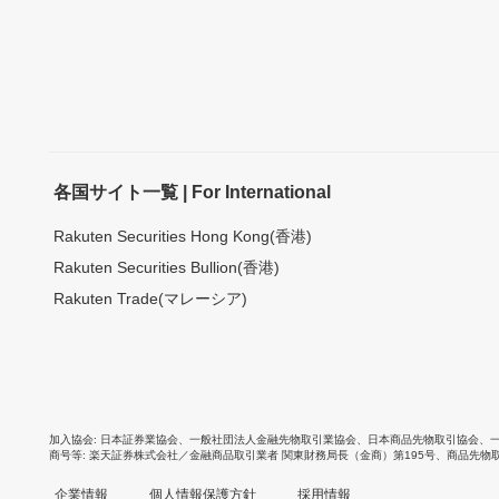
各国サイト一覧 | For International
Rakuten Securities Hong Kong(香港)
Rakuten Securities Bullion(香港)
Rakuten Trade(マレーシア)
加入協会
日本証券業協会
、
一般社団法人金融先物取引業協会
、
日本商品先物取引協会
、
商号等
楽天証券株式会社／金融商品取引業者 関東財務局長（金商）第195号、商品先物
企業情報
個人情報保護方針
採用情報