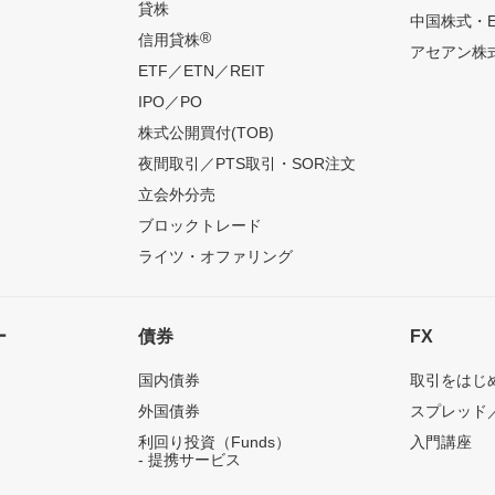
貸株
中国株式・E
®
信用貸株
アセアン株式
ETF／ETN／REIT
IPO／PO
株式公開買付(TOB)
夜間取引／PTS取引・SOR注文
立会外分売
ブロックトレード
ライツ・オファリング
ー
債券
FX
国内債券
取引をはじ
外国債券
スプレッド
利回り投資（Funds）
入門講座
- 提携サービス