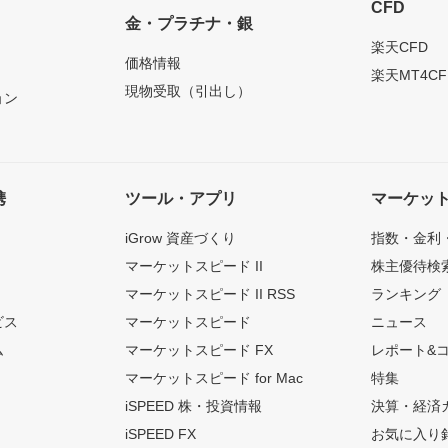
CFD
金・プラチナ・銀
）
楽天CFD
価格情報
楽天MT4CF
現物受取（引出し）
ョン
携
ツール・アプリ
マーケッ
iGrow 資産づくり
指数・金利
マーケットスピード II
株主優待検
マーケットスピード II RSS
ランキング
ビス
マーケットスピード
ニュース
ム
マーケットスピード FX
レポート&
マーケットスピード for Mac
特集
iSPEED 株・投資情報
決算・経済
iSPEED FX
お気に入り