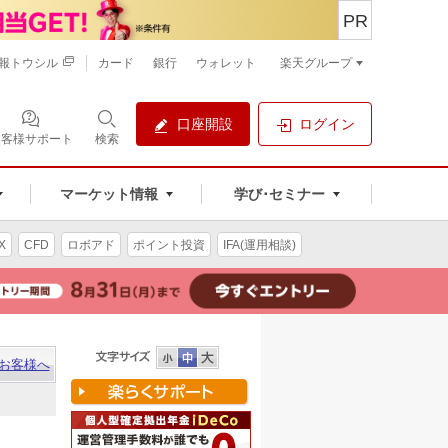
PR
報トウシル
カード
銀行
ウォレット
楽天グループ
口座開設
ログイン
お客様サポート
検索
マーケット情報
学び･セミナー
X
CFD
ロボアド
ポイント投資
IFA(運用相談)
お客様へ