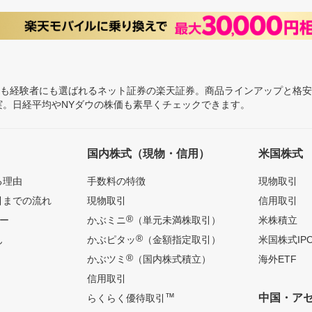
にも経験者にも選ばれるネット証券の楽天証券。商品ラインアップと格
充実。日経平均やNYダウの株価も素早くチェックできます。
国内株式（現物・信用）
米国株式
る理由
手数料の特徴
現物取引
引までの流れ
現物取引
信用取引
®
ー
かぶミニ
（単元未満株取引）
米株積立
®
ん
かぶピタッ
（金額指定取引）
米国株式IP
®
かぶツミ
（国内株式積立）
海外ETF
信用取引
™
中国・ア
らくらく優待取引