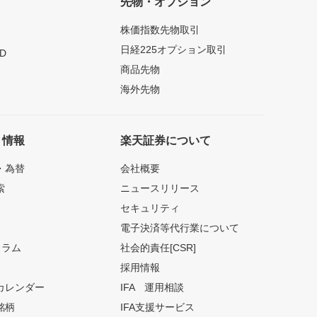
先物・オプション
株価指数先物取引
日経225オプション取引
D
商品先物
海外先物
ト情報
楽天証券について
・為替
会社概要
索
ニュースリリース
セキュリティ
電子決済等代行業について
コラム
社会的責任[CSR]
採用情報
カレンダー
IFA 運用相談
銘柄
IFA支援サービス