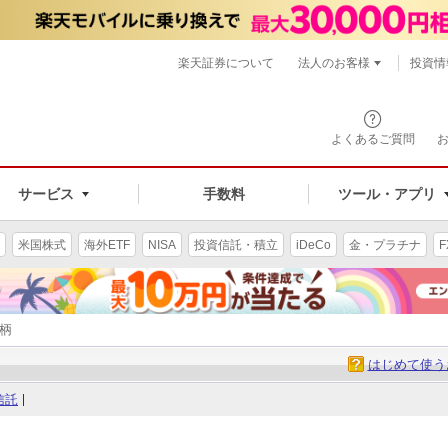
楽天証券について
法人のお客様
投資情
よくあるご質問
サービス
手数料
ツール・アプリ
米国株式
海外ETF
NISA
投資信託・積立
iDeCo
金・プラチナ
F
銘柄
はじめて使う
信託