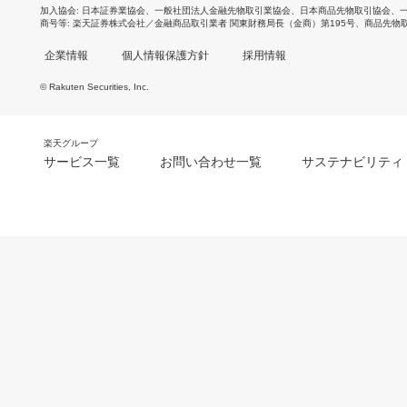
加入協会
日本証券業協会
、
一般社団法人金融先物取引業協会
、
日本商品先物取引協会
、
商号等
楽天証券株式会社／金融商品取引業者 関東財務局長（金商）第195号、商品先物
企業情報
個人情報保護方針
採用情報
© Rakuten Securities, Inc.
楽天グループ
サービス一覧
お問い合わせ一覧
サステナビリティ
m