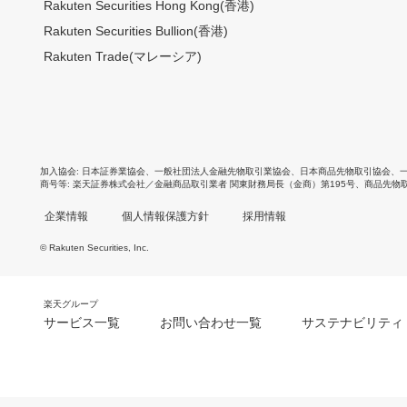
Rakuten Securities Hong Kong(香港)
Rakuten Securities Bullion(香港)
Rakuten Trade(マレーシア)
加入協会
日本証券業協会
、
一般社団法人金融先物取引業協会
、
日本商品先物取引協会
、
商号等
楽天証券株式会社／金融商品取引業者 関東財務局長（金商）第195号、商品先物
企業情報
個人情報保護方針
採用情報
© Rakuten Securities, Inc.
楽天グループ
サービス一覧
お問い合わせ一覧
サステナビリティ