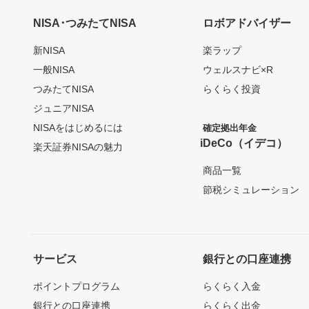
NISA･つみたてNISA
ロボアドバイザー
新NISA
楽ラップ
一般NISA
ウェルスナビ×R
つみたてNISA
らくらく投資
ジュニアNISA
NISAをはじめるには
確定拠出年金
iDeCo（イデコ）
楽天証券NISAの魅力
商品一覧
節税シミュレーション
サービス
銀行との口座連携
ポイントプログラム
らくらく入金
銀行との口座連携
らくらく出金