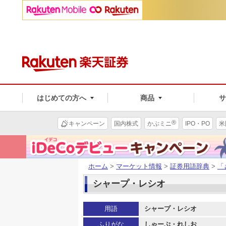
はじめての方へ
商品
®
キャンペーン
国内株式
かぶミニ
IPO・PO
米
ホーム
>
マーケット情報
>
証券用語辞典
>
「
シャープ・レシオ
用語
シャープ・レシオ
ふりがな
しゃーぷ・れしお