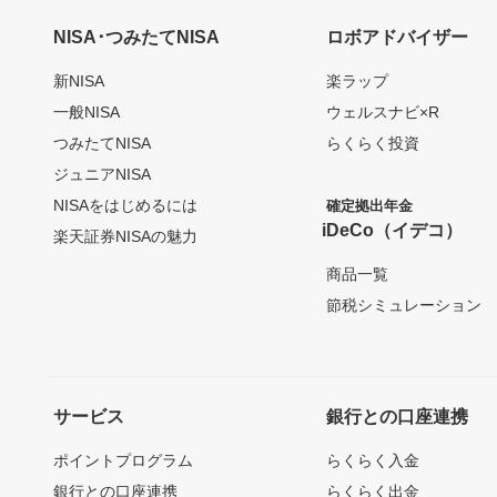
NISA･つみたてNISA
ロボアドバイザー
新NISA
楽ラップ
一般NISA
ウェルスナビ×R
つみたてNISA
らくらく投資
ジュニアNISA
NISAをはじめるには
確定拠出年金
iDeCo（イデコ）
楽天証券NISAの魅力
商品一覧
節税シミュレーション
サービス
銀行との口座連携
ポイントプログラム
らくらく入金
銀行との口座連携
らくらく出金