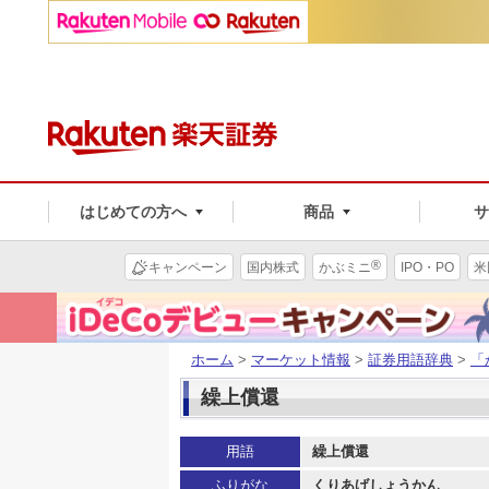
はじめての方へ
商品
®
キャンペーン
国内株式
かぶミニ
IPO・PO
米
ホーム
>
マーケット情報
>
証券用語辞典
>
「
繰上償還
用語
繰上償還
ふりがな
くりあげしょうかん