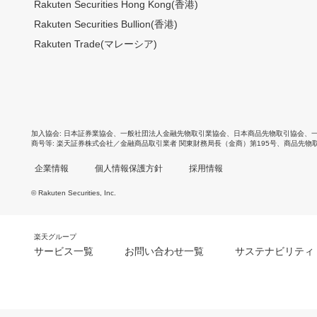
Rakuten Securities Hong Kong(香港)
Rakuten Securities Bullion(香港)
Rakuten Trade(マレーシア)
加入協会
日本証券業協会
、
一般社団法人金融先物取引業協会
、
日本商品先物取引協会
、
商号等
楽天証券株式会社／金融商品取引業者 関東財務局長（金商）第195号、商品先物
企業情報
個人情報保護方針
採用情報
© Rakuten Securities, Inc.
楽天グループ
サービス一覧
お問い合わせ一覧
サステナビリティ