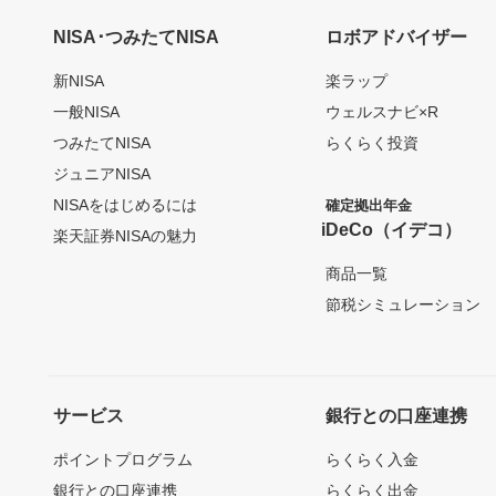
NISA･つみたてNISA
ロボアドバイザー
新NISA
楽ラップ
一般NISA
ウェルスナビ×R
つみたてNISA
らくらく投資
ジュニアNISA
NISAをはじめるには
確定拠出年金
iDeCo（イデコ）
楽天証券NISAの魅力
商品一覧
節税シミュレーション
サービス
銀行との口座連携
ポイントプログラム
らくらく入金
銀行との口座連携
らくらく出金