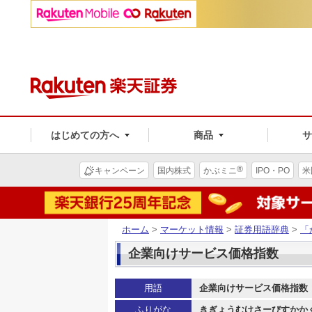
はじめての方へ
商品
®
キャンペーン
国内株式
かぶミニ
IPO・PO
米
ホーム
>
マーケット情報
>
証券用語辞典
>
「
企業向けサービス価格指数
用語
企業向けサービス価格指数
ふりがな
きぎょうむけさーびすかか