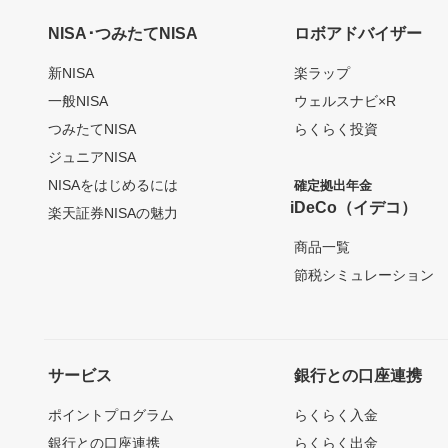
NISA･つみたてNISA
ロボアドバイザー
新NISA
楽ラップ
一般NISA
ウェルスナビ×R
つみたてNISA
らくらく投資
ジュニアNISA
NISAをはじめるには
確定拠出年金
iDeCo（イデコ）
楽天証券NISAの魅力
商品一覧
節税シミュレーション
サービス
銀行との口座連携
ポイントプログラム
らくらく入金
銀行との口座連携
らくらく出金