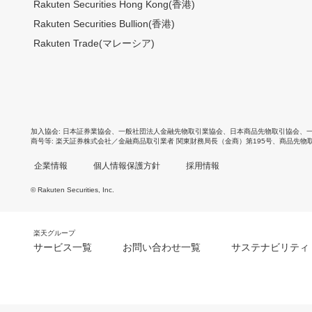
Rakuten Securities Hong Kong(香港)
Rakuten Securities Bullion(香港)
Rakuten Trade(マレーシア)
加入協会
日本証券業協会
、
一般社団法人金融先物取引業協会
、
日本商品先物取引協会
、
商号等
楽天証券株式会社／金融商品取引業者 関東財務局長（金商）第195号、商品先物
企業情報
個人情報保護方針
採用情報
© Rakuten Securities, Inc.
楽天グループ
サービス一覧
お問い合わせ一覧
サステナビリティ