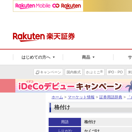
はじめての方へ
商品
®
キャンペーン
国内株式
かぶミニ
IPO・PO
米
ホーム
>
マーケット情報
>
証券用語辞典
>
「
格付け
用語
格付け
ふりがな
かくづけ